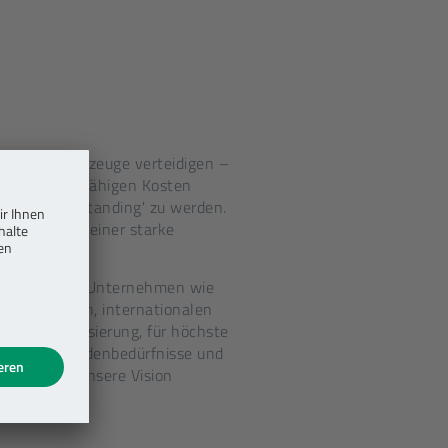
 und Nutzfahrzeuge verteidigen –
 wettbewerbsfähigen Kosten
 'last man standing' zu werden.
en wir auf einer starke
üdiger Benz.
elständisches Unternehmen wie
vielfältigen, internationalen
 Industrialisierung, für höchste
arkt, für Kundenbedürfnisse und
werden wir unsere Vision