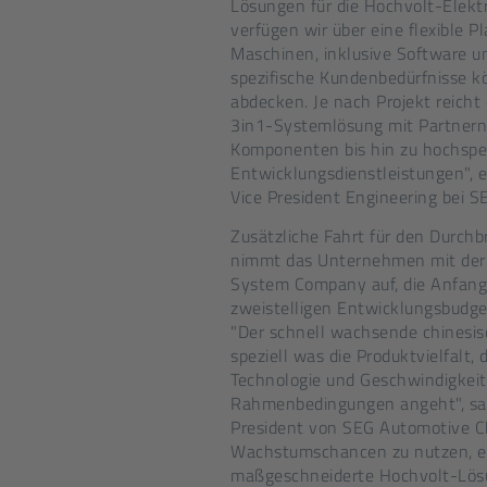
Lösungen für die Hochvolt-Elektr
verfügen wir über eine flexible P
Maschinen, inklusive Software u
spezifische Kundenbedürfnisse 
abdecken. Je nach Projekt reicht
3in1-Systemlösung mit Partnern 
Komponenten bis hin zu hochspez
Entwicklungsdienstleistungen", e
Vice President Engineering bei 
Zusätzliche Fahrt für den Durchbr
nimmt das Unternehmen mit der
System Company auf, die Anfang
zweistelligen Entwicklungsbudge
"Der schnell wachsende chinesis
speziell was die Produktvielfalt,
Technologie und Geschwindigkeit 
Rahmenbedingungen angeht", sag
President von SEG Automotive Ch
Wachstumschancen zu nutzen, ent
maßgeschneiderte Hochvolt-Lösu