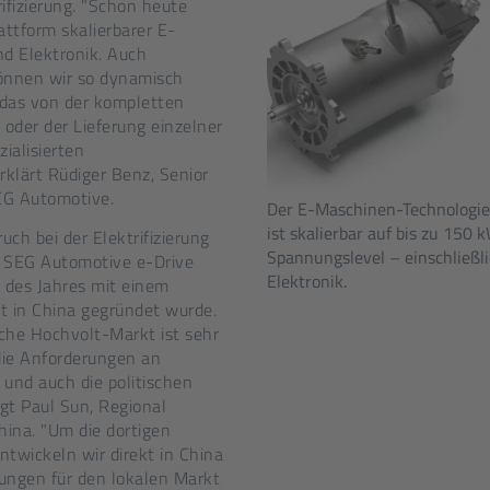
ifizierung. "Schon heute
lattform skalierbarer E-
nd Elektronik. Auch
können wir so dynamisch
 das von der kompletten
oder der Lieferung einzelner
ialisierten
rklärt Rüdiger Benz, Senior
SEG Automotive.
Der E-Maschinen-Technologi
ist skalierbar auf bis zu 150
uch bei der Elektrifizierung
Spannungslevel – einschließl
 SEG Automotive e-Drive
Elektronik.
 des Jahres mit einem
t in China gegründet wurde.
che Hochvolt-Markt ist sehr
 die Anforderungen an
und auch die politischen
t Paul Sun, Regional
ina. "Um die dortigen
wickeln wir direkt in China
ngen für den lokalen Markt