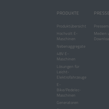
Quick
Tab]
Links
PRODUKTE
PRESS
Produktübersicht
Pressemi
Hochvolt E-
Medien 
Maschinen
Downloa
Nebenaggregate
48V E-
Maschinen
Lösungen für
Leicht-
Elektrofahrzeuge
E-
Bike/Pedelec-
Maschinen
Generatoren