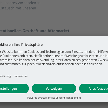
sis unseres vorhandenen
ustausch mit unseren
ventionellem Geschäft und Aftermarket
e seine Rolle als führender Anbieter im 12V-Geschäft für Pkw
rer Marktposition, unserem globalen Produktionsnetzwerk und
eschäft zusätzliche Marktanteile gewinnen und streben an, der
en Wachstum im Aftermarket und bei der 48V-Technologie bau
llel gezielt Chancen bei der Elektrifizierung ergreifen", sagt R
n allerdings die Menschen bei SEG Automotive: "Dass ein mitt
eau konkurrenzfähig bleibt, liegt an den Kompetenzen unseres 
ung von E-Maschinen, Software und Elektronik, für Fertigung und
ür die Bewältigung von Turbulenzen in der Lieferkette und im M
Mitarbeiter sind der Motor für unseren Erfolg – und dank ihnen 
o Sorrentino zusammen.