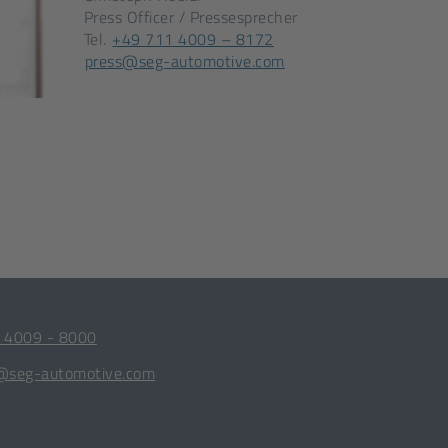
Press Officer / Pressesprecher
[Öffnet
Tel.
+49 711 4009 – 8172
[Öffnet
in
press@seg-automotive.com
in
einem
einem
neuen
neuen
Tab]
Tab]
 4009 - 8000
@seg-automotive.com