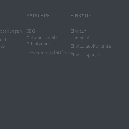
E
KARRIERE
EINKAUF
tteilungen
SEG
Einkauf
Automotive als
Übersicht
und
Arbeitgeber
ds
Einkaufsdokumente
Bewerbungsplattform
[Öffnet
Einkaufsportal
in
einem
neuen
Tab]