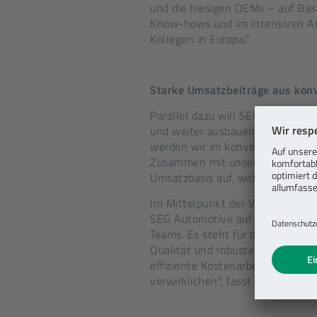
und die hiesigen OEMs – auf Ba
Know-hows und im intensiven A
Kollegen in Europa."
Starke Umsatzbeiträge aus kon
Parallel dazu will SEG Automotiv
und weiter ausbauen. "Mit unse
werden wir im konventionellen G
Zusammen mit unserem anhaltend
Umsatzbasis auf, während wir para
Im Mittelpunkt der Vision stehe
SEG Automotive auf höchstem Niv
Teams. Es steht für die Entwickl
Qualität und robuste Prozesse, f
effiziente Kostenarbeit. Unsere 
verwirklichen", fasst Ferdinand