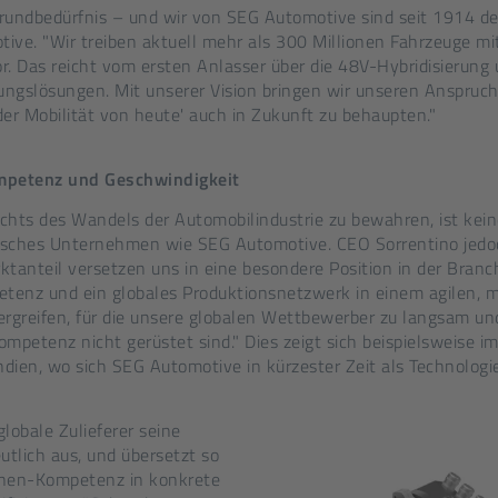
Grundbedürfnis – und wir von SEG Automotive sind seit 1914 de
ive. "Wir treiben aktuell mehr als 300 Millionen Fahrzeuge m
. Das reicht vom ersten Anlasser über die 48V-Hybridisierung u
ungslösungen. Mit unserer Vision bringen wir unseren Anspru
der Mobilität von heute' auch in Zukunft zu behaupten."
petenz und Geschwindigkeit
chts des Wandels der Automobilindustrie zu bewahren, ist kein
disches Unternehmen wie SEG Automotive. CEO Sorrentino jedoch
ktanteil versetzen uns in eine besondere Position in der Bran
tenz und ein globales Produktionsnetzwerk in einem agilen, 
rgreifen, für die unsere globalen Wettbewerber zu langsam und
kompetenz nicht gerüstet sind." Dies zeigt sich beispielsweis
Indien, wo sich SEG Automotive in kürzester Zeit als Technologie
globale Zulieferer seine
utlich aus, und übersetzt so
inen-Kompetenz in konkrete