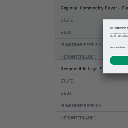
Regional Commodity Buyer - Ele
STUFE
STADT
FUNKTIONSBEREICH
HERUNTERLADEN
Responsible Legal Services (m/
STUFE
STADT
FUNKTIONSBEREICH
HERUNTERLADEN