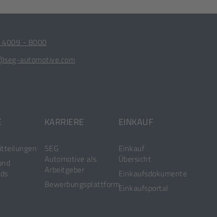
 4009 - 8000
@seg-automotive.com
E
KARRIERE
EINKAUF
tteilungen
SEG
Einkauf
Automotive als
Übersicht
und
Arbeitgeber
ds
Einkaufsdokumente
Bewerbungsplattform
[Öffnet
Einkaufsportal
in
einem