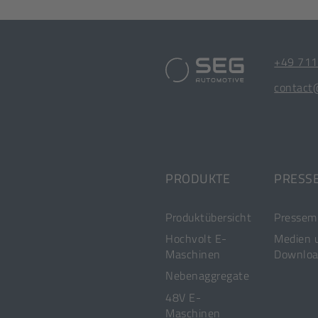
SEG
[Öffnet
+49 711
in
[Öffnet
contact
Automotive
einem
in
neuen
Footer
einem
Tab]
neuen
Quick
Tab]
Links
PRODUKTE
PRESS
Produktübersicht
Pressemi
Hochvolt E-
Medien 
Maschinen
Downloa
Nebenaggregate
48V E-
Maschinen