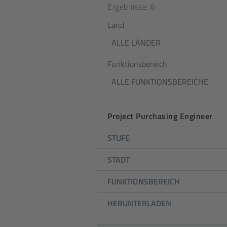
Ergebnisse:
6
Land
ALLE LÄNDER
Funktionsbereich
ALLE FUNKTIONSBEREICHE
Project Purchasing Engineer
POSITION
STUFE
STUFE
STADT
STADT
FUNKTIONSBEREICH
FUNKTIONSBEREICH
HERUNTERLADEN