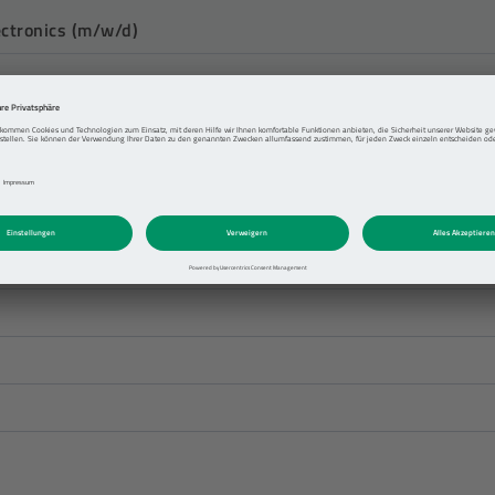
ctronics (m/w/d)
w/d)