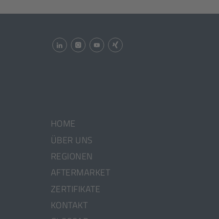
[ÖFFNET
[ÖFFNET
[ÖFFNET
[ÖFFNET
IN
IN
IN
IN
EINEM
EINEM
EINEM
EINEM
NEUEN
NEUEN
NEUEN
NEUEN
TAB]
TAB]
TAB]
TAB]
HOME
ÜBER UNS
REGIONEN
AFTERMARKET
ZERTIFIKATE
KONTAKT