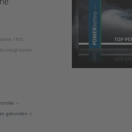
rie
porter / Nfz
 Fahrzeugklassen
trolle
: +
lies gebunden
: o