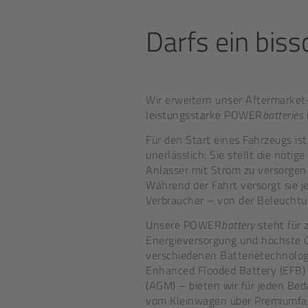
Darfs ein bis
Wir erweitern unser Aftermarket
leistungsstarke POWER
batteries
Für den Start eines Fahrzeugs is
unerlässlich: Sie stellt die nötig
Anlasser mit Strom zu versorgen
Während der Fahrt versorgt sie je
Verbraucher – von der Beleuchtun
Unsere POWER
battery
steht für 
Energieversorgung und höchste Qu
verschiedenen Batterietechnologi
Enhanced Flooded Battery (EFB)
(AGM) – bieten wir für jeden Bed
vom Kleinwagen über Premiumfah