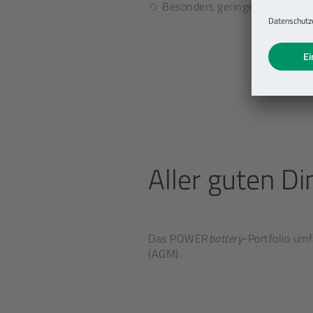
Besonders geringe Selbstentl
Aller guten Di
Das POWER
battery
-Portfolio um
(AGM).