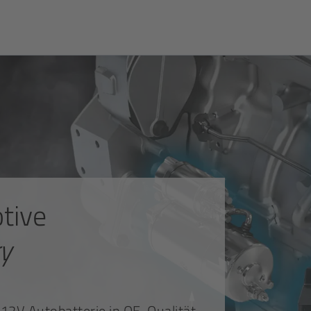
tive
ry
 12V Autobatterie in OE-Qualität