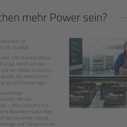
schen mehr Power sein
?
-Portfolio um
in OE-Qualität.
t eine 12V-Starterbatterie
e Energie bereit, um den
 und den Motor zu starten.
derzeit alle elektrischen
g bis zur Klimaanlage.
zuverlässige
alität. Mit drei
en – Blei-Calcium (SLI),
 und Absorbent Glass Mat
arf die passende Lösung:
rzeuge und Transporter bis