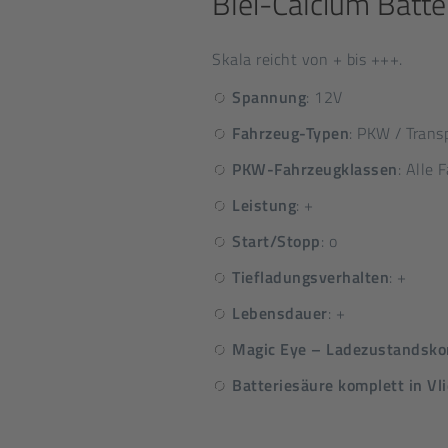
Blei-Calcium Batte
Skala reicht von + bis +++.
Spannung
: 12V
Fahrzeug-Typen
: PKW / Trans
PKW-Fahrzeugklassen
: Alle
Leistung
: +
Start/Stopp
: o
Tiefladungsverhalten
: +
Lebensdauer
: +
Magic Eye – Ladezustandskon
Batteriesäure komplett in V