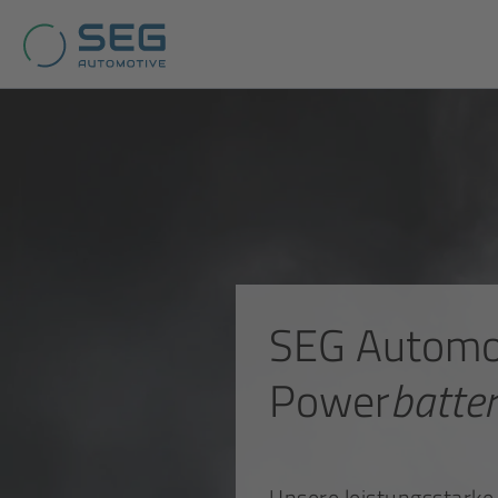
SEG Automo
Power
batte
Unsere leistungsstarke