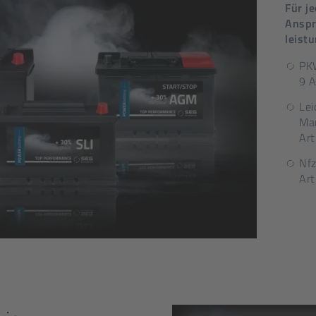
Für j
Anspr
leist
PK
9 
Lei
Mar
Ar
Nfz
Ar