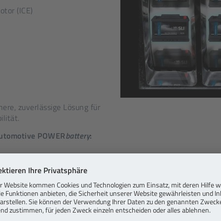
tor (ICE)
here, zuverlässige Lösung für
lität.
 Automotive POWER
battery
:
ei Batterien ab 110 Ah)