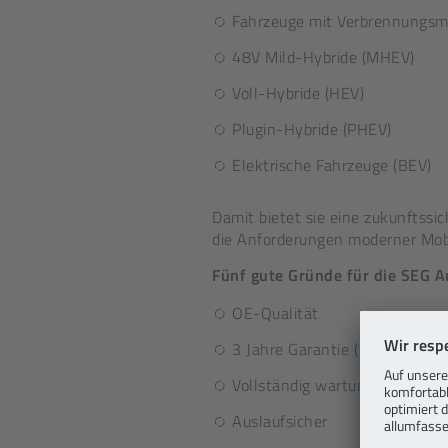
Fahrzeuge mit Verbrennungsmo
48V Mild-Hybride (MHEV)
Voll-Hybride (HEV)
Plugin-Hybride (PHEV)
Elektrische Fahrzeuge (BEV)
Damit bietet sie eine zukunftssic
die Anforderungen moderner Mobi
Fünf gute Gründe für die SEG
OE-Qualität
3 Jahre Garantie (12 Monate b
Vollständig wartungsfrei
Auslaufsicher