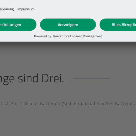
adung
nge sind Drei
.
fasst Blei-Calcium-Batterien (SLI), Enhanced Flooded Batteries