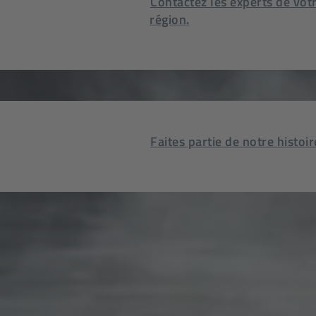
Contactez les experts de vot
région.
Faites partie de notre histoir