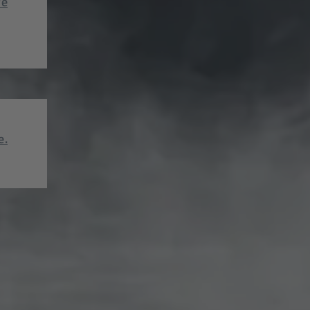
re
e.