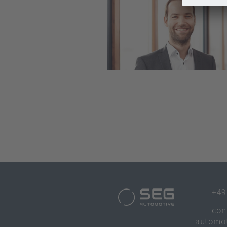
SEG
[在
+4
新
[在
contact@seg-
Automotive
标
新
automo
签