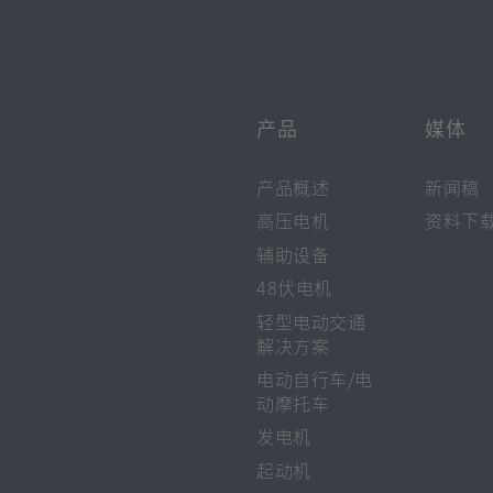
Footer
标
页
签
打
Quick
页
开]
打
Links
开]
产品
媒体
产品概述
新闻稿
高压电机
资料下
辅助设备
48伏电机
轻型电动交通
解决方案
电动自行车/电
动摩托车
发电机
起动机