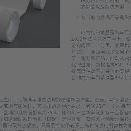
趋势和日益严格的二氧
的挑战以及解决方案
为当前内燃机产品提供
电气化的发展是汽车行业有史以来面临的最大变革。在
2019年法兰克福车展上，
杂的问题：一方面，索恩格
转型》，全面阐述了如何节
了一系列新产品，推动从内
化的过渡。新款电机EM1.
提高燃油效率，并全面实现
合动力汽车到紧凑型48V电
显著地节能减排，实现排放法规的要求。到2025年，全球每五
，欧洲的系统装配率约35%，即约每三台新车就将有一台配备4
收加速辅助系统电机（BRM）是现在唯一获得欧盟创新环保技
/公里的碳排放额度。只需要将皮带轮系上的传统发电机替换为