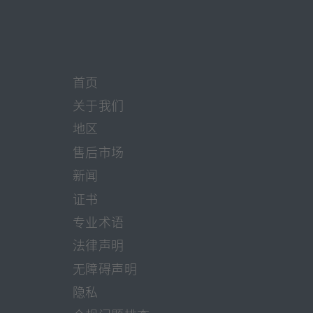
签
签
签
页
页
页
打
打
打
开]
开]
开]
首页
关于我们
地区
售后市场
新闻
证书
专业术语
法律声明
无障碍声明
隐私