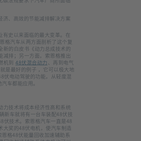
化碳法规要求下汽车厂商所面临
经济、高效的节能减排解决方案
索恩格汽车从两方面剖析了这个复
全新的白皮书《动力总成技术的
能减排；另一方面，索恩格推出
燃机到
48伏混合动力
、再到电气
25就是最好的例子 ，它可以极大地
48伏电动驾驶的功能，从轻度混
动汽车都能应用。
辆新车就将有一台车装配48伏技
8伏技术。索恩格汽车一直是48
术大奖的48伏电机，使汽车制造
索恩格48伏能量回收加速辅助系