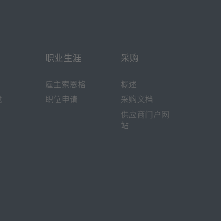
职业生涯
采购
雇主索恩格
概述
载
职位申请
采购文档
[在
供应商门户网
新
站
标
签
页
打
开]