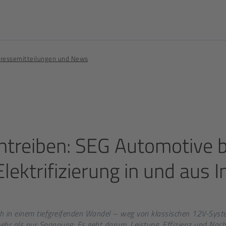
ressemitteilungen und News
treiben: SEG Automotive b
lektrifizierung in und aus I
ch in einem tiefgreifenden Wandel – weg von klassischen 12V-Syst
mehr als nur Spannung: Es geht darum, Leistung, Effizienz und Nachh