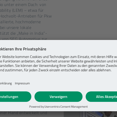
lio unter einem Dach: von
obility (LEM) – etwa für
 Hochvolt-Antrieben für Pkw
tallierte, hochmoderne
bei unsere lokale
ützt die „Make in India“-
is von SEG Automotive zur
ilität in der Region.
für individuelle Anforderungen
sere Lösungen sind es auch.
gie liefern wir einzelne
in-1-Systemlösungen,
ware und
einer Hand entwickelt und