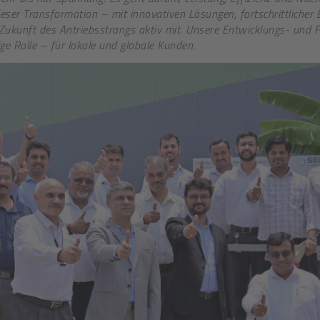
eser Transformation – mit innovativen Lösungen, fortschrittlicher 
Zukunft des Antriebsstrangs aktiv mit. Unsere Entwicklungs- und 
ge Rolle – für lokale und globale Kunden.