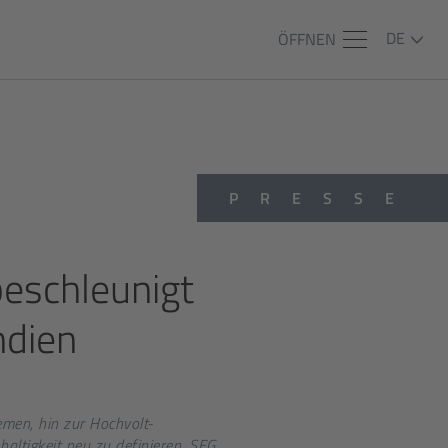
DE
ÖFFNEN
PRESSE
eschleunigt
ndien
emen, hin zur Hochvolt-
altigkeit neu zu definieren. SEG