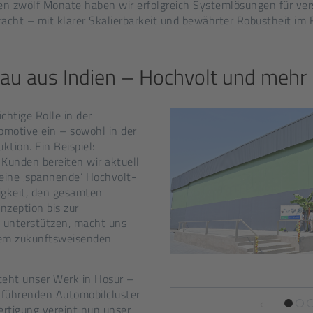
ten zwölf Monate haben wir erfolgreich Systemlösungen für ve
acht – mit klarer Skalierbarkeit und bewährter Robustheit im F
bau aus Indien – Hochvolt und mehr
htige Rolle in der
motive ein – sowohl in der
ktion. Ein Beispiel:
Kunden bereiten wir aktuell
 eine ‚spannende‘ Hochvolt-
gkeit, den gesamten
nzeption bis zur
u unterstützen, macht uns
sem zukunftsweisenden
eht unser Werk in Hosur –
r führenden Automobilcluster
Fertigung vereint nun unser