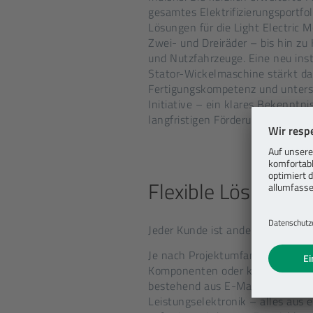
gesamtes Elektrifizierungsportfo
Lösungen für die Light Electric M
Zwei- und Dreiräder – bis hin zu
und Nutzfahrzeuge. Eine neu ins
Stator-Wickelmaschine stärkt da
Fertigungskompetenz und unterst
Initiative – ein klares Bekenntn
langfristigen Förderung der E-Mob
Flexible Lösungen 
Jeder Kunde ist anders – und un
Je nach Projektumfang und Strate
Komponenten oder komplette 3-
bestehend aus E-Maschine, Soft
Leistungselektronik – alles aus 