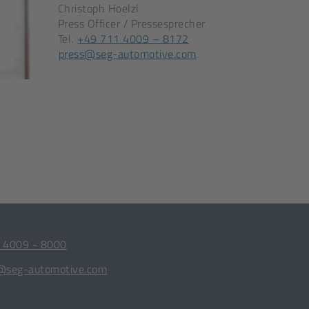
Christoph Hoelzl
Press Officer / Pressesprecher
[Öffnet
Tel.
+49 711 4009 – 8172
[Öffnet
in
press@seg-automotive.com
in
einem
einem
neuen
neuen
Tab]
Tab]
 4009 - 8000
@seg-automotive.com