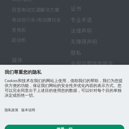
证书
轻型电动交通解决方案
专业术语
电动自行车/电动摩托车
发电机
法律声明
起动机
无障碍声明
隐私
媒体
[在
合规问题排查报告
新
网站地图
新闻稿
标
签
COOKIE设置
资料下载
页
打
职业生涯
开]
雇主索恩格