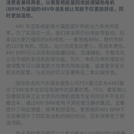
消费者兼得两者。以索恩格能量回收加速辅助电机
(BRM)为基础的48V中混系统让驾驶不仅更加舒适，同
时更加高效。
48V 中混系统能够大幅度提升传统动力系统的效
率。为了实现这一点，我们将采用仍旧用皮带驱动，但
是动力更为强劲的48V电机——索恩格BRM，替代传统
的12V发电机。因此，动力总成变动更少，而成本更低。
48V BRM可以实现制动能量回收、加速辅助、负载优化
以及平顺的发动机起停功能。另外，电机功率的增加也
使得整车可以搭载更大功率的用电设备、或者更多安全
相关的配置，与此同时可以显著降低二氧化碳排放。
国际知名的汽车研发服务公司FEV通过实车A48V展
示了48V技术在实际驾驶中的显著优势。FEV、索恩格以
及德国亚琛工业大学的内燃机首席专家共同合作开发的
概念车，通过48V BRM和电子涡轮增压器的集成，显著
提升了响应速度、效率和舒适性。索恩格的48V BRM不
仅显著提升了四缸发动机的响应时间，还有效降低了燃
油消耗。
电子涡轮增压器可以让发动机在1600转时即达到最