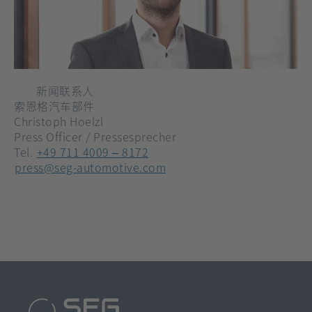
新闻联系人
索恩格汽车部件
Christoph Hoelzl
Press Officer / Pressesprecher
[在
Tel.
+49 711 4009 – 8172
[在
新
press@seg-automotive.com
新
标
标
签
签
页
页
打
打
开]
开]
SEG