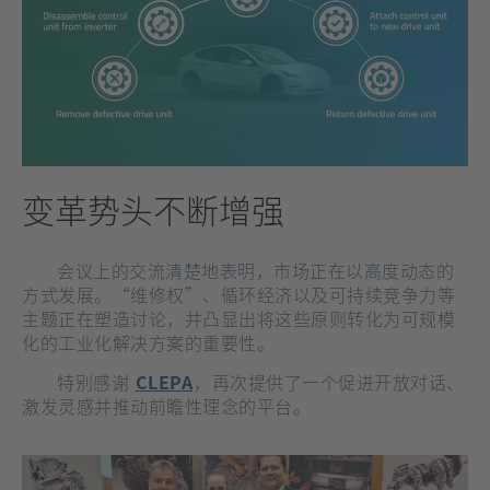
变革势头不断增强
会议上的交流清楚地表明，市场正在以高度动态的
方式发展。“维修权”、循环经济以及可持续竞争力等
主题正在塑造讨论，并凸显出将这些原则转化为可规模
化的工业化解决方案的重要性。
[在
特别感谢
CLEPA
，再次提供了一个促进开放对话、
新
激发灵感并推动前瞻性理念的平台。
标
签
页