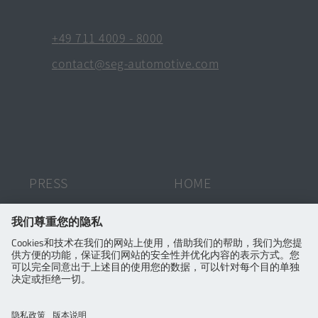
Automotive
Footer
[在
+49 711 4009 - 8000
Quick
新
[在
contact@seg-automotive.com
标
新
Links
签
标
页
签
打
页
开]
打
开]
HOME
PRESS
AFTERMARKET
Press Releases
CONTACT
CERTIFICATES
PURCHASING
GLOSSARY
Purchasing Overview