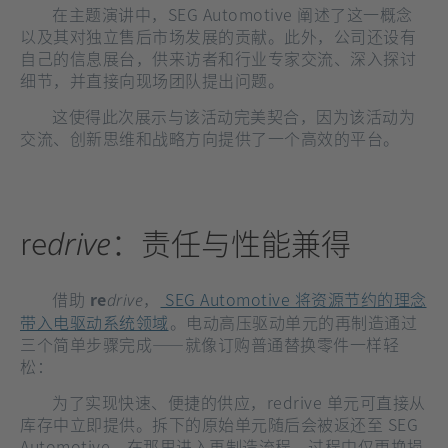
在主题演讲中，SEG Automotive 阐述了这一概念
以及其对独立售后市场发展的贡献。此外，公司还设有
自己的信息展台，供来访者和行业专家交流、深入探讨
细节，并直接向现场团队提出问题。
这使得此次展示与该活动完美契合，因为该活动为
交流、创新思维和战略方向提供了一个高效的平台。
re
：责任与性能兼得
drive
借助
re
，
SEG Automotive 将资源节约的理念
drive
带入电驱动系统领域
。电动高压驱动单元的再制造通过
三个简单步骤完成——就像订购普通替换零件一样轻
松：
为了实现快速、便捷的供应，redrive 单元可直接从
库存中立即提供。拆下的原始单元随后会被返还至 SEG
Automotive，在那里进入再制造流程。过程中仅更换损